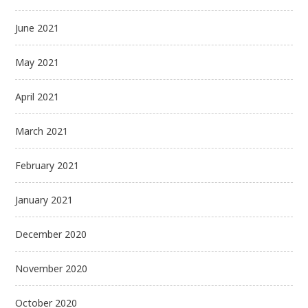
June 2021
May 2021
April 2021
March 2021
February 2021
January 2021
December 2020
November 2020
October 2020