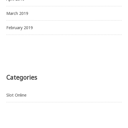
March 2019
February 2019
Categories
Slot Online