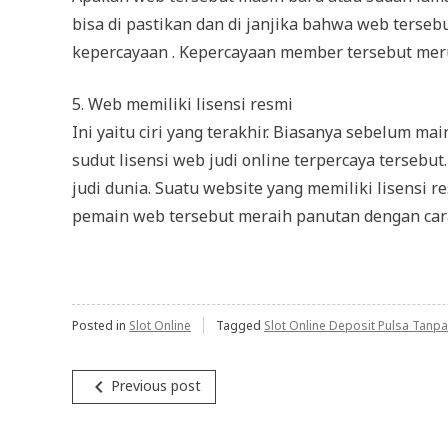
bisa di pastikan dan di janjika bahwa web terse
kepercayaan . Kepercayaan member tersebut meru
5. Web memiliki lisensi resmi
Ini yaitu ciri yang terakhir. Biasanya sebelum mai
sudut lisensi web judi online terpercaya tersebut
judi dunia. Suatu website yang memiliki lisensi 
pemain web tersebut meraih panutan dengan cara
Posted in
Slot Online
Tagged
Slot Online Deposit Pulsa Tanp
Post
navigate_before
Previous post
navigation