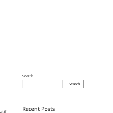
Search
Search
Recent Posts
atif