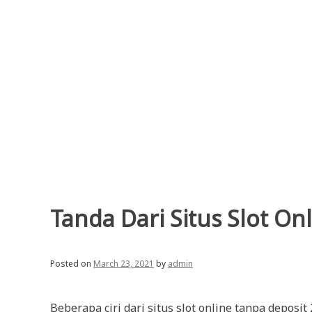
Skip
to
content
Tanda Dari Situs Slot O
Posted on
March 23, 2021
by
admin
Beberapa ciri dari situs slot online tanpa depos