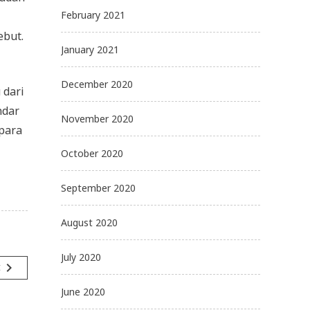
February 2021
ebut.
January 2021
December 2020
 dari
ndar
November 2020
 para
October 2020
September 2020
August 2020
July 2020
navigate_next
t
June 2020