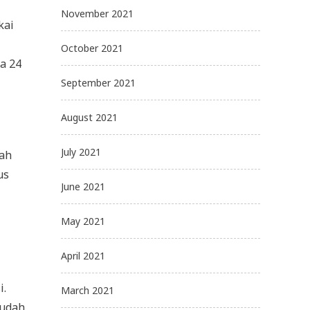
November 2021
kai
October 2021
a 24
September 2021
August 2021
July 2021
lah
us
June 2021
May 2021
April 2021
i.
March 2021
sudah