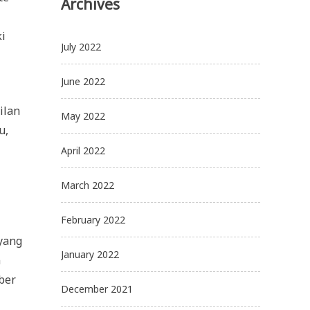
Archives
i
July 2022
June 2022
ilan
May 2022
u,
April 2022
March 2022
February 2022
 yang
January 2022
n
ber
December 2021