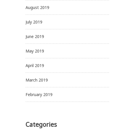
August 2019
July 2019
June 2019
May 2019
April 2019
March 2019
February 2019
Categories