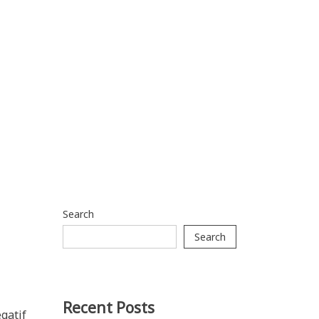
Search
Search
Recent Posts
gatif