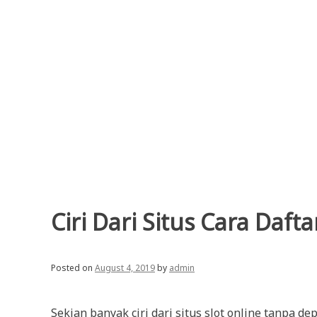
Skip
to
content
Ciri Dari Situs Cara Daf
Posted on
August 4, 2019
by
admin
Sekian banyak ciri dari situs slot online tanpa d