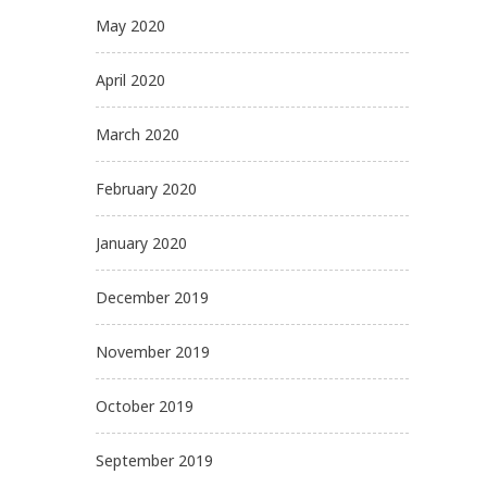
May 2020
April 2020
March 2020
February 2020
January 2020
December 2019
November 2019
October 2019
September 2019