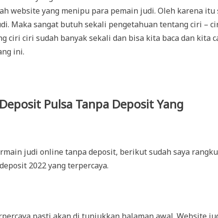
uah website yang menipu para pemain judi. Oleh karena itu 
i. Maka sangat butuh sekali pengetahuan tentang ciri – ci
ciri ciri sudah banyak sekali dan bisa kita baca dan kita ca
ng ini.
ot Deposit Pulsa Tanpa Deposit Yang
main judi online tanpa deposit, berikut sudah saya rangk
 deposit 2022 yang terpercaya.
percaya pasti akan di tunjukkan halaman awal. Website ju