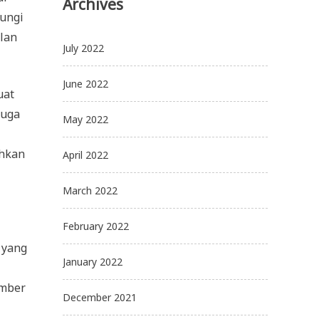
Archives
bungi
lan
July 2022
June 2022
uat
juga
May 2022
ahkan
April 2022
March 2022
February 2022
 yang
January 2022
ember
December 2021