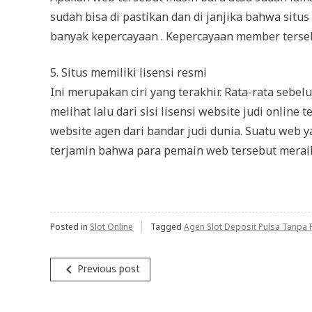
sudah bisa di pastikan dan di janjika bahwa situ
banyak kepercayaan . Kepercayaan member terseb
5. Situs memiliki lisensi resmi
Ini merupakan ciri yang terakhir. Rata-rata sebel
melihat lalu dari sisi lisensi website judi online 
website agen dari bandar judi dunia. Suatu web ya
terjamin bahwa para pemain web tersebut meraih
Posted in
Slot Online
Tagged
Agen Slot Deposit Pulsa Tanpa
Post
navigate_before
Previous post
navigation