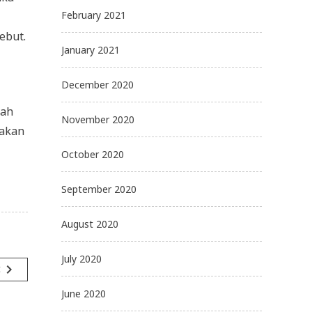
February 2021
ebut.
January 2021
December 2020
uah
November 2020
 akan
October 2020
September 2020
August 2020
July 2020
navigate_next
t
June 2020